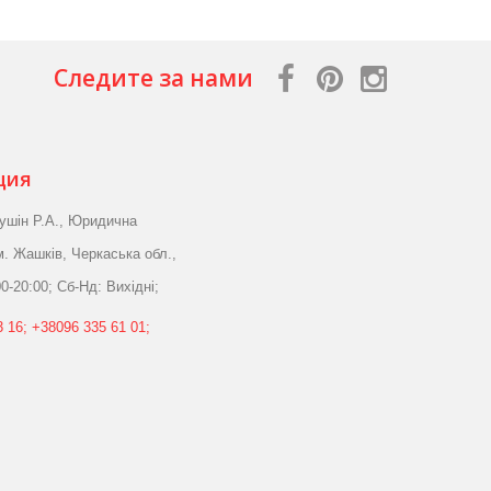
Следите за нами
ция
ушін Р.А., Юридична
м. Жашків, Черкаська обл.,
0-20:00; Сб-Нд: Вихідні;
 16; +38096 335 61 01;