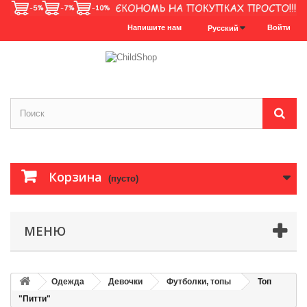
Напишите нам
Войти
Русский
Корзина
(пусто)
МЕНЮ
Одежда
Девочки
Футболки, топы
Топ
"Питти"