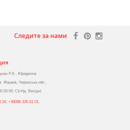
Следите за нами
ция
ушін Р.А., Юридична
м. Жашків, Черкаська обл.,
0-20:00; Сб-Нд: Вихідні;
 16; +38096 335 61 01;