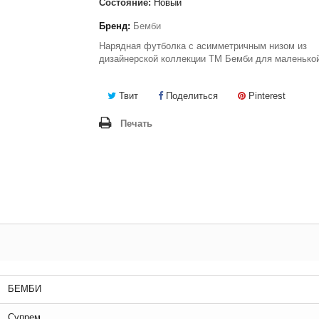
Состояние:
Новый
Бренд:
Бемби
Нарядная футболка с асимметричным низом из
дизайнерской коллекции ТМ Бемби для маленькой
Твит
Поделиться
Pinterest
Печать
БЕМБИ
Супрем