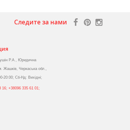
Следите за нами
ция
ушін Р.А., Юридична
м. Жашків, Черкаська обл.,
0-20:00; Сб-Нд: Вихідні;
 16; +38096 335 61 01;