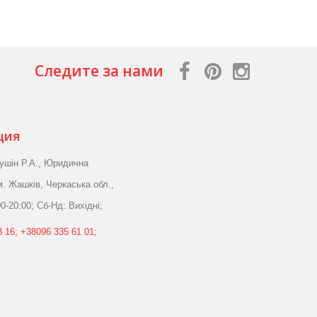
Следите за нами
ция
ушін Р.А., Юридична
м. Жашків, Черкаська обл.,
0-20:00; Сб-Нд: Вихідні;
 16; +38096 335 61 01;