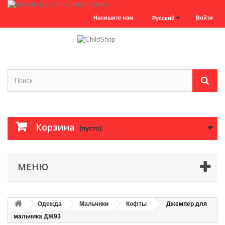
Напишите нам
Войти
Русский
Корзина
(пусто)
МЕНЮ
Одежда
Мальчики
Кофты
Джемпер для
мальчика ДЖ93