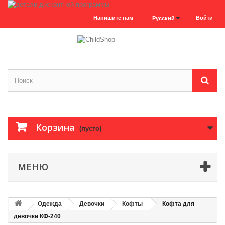
Напишите нам
Войти
Русский
Корзина
(пусто)
МЕНЮ
Одежда
Девочки
Кофты
Кофта для
девочки КФ-240