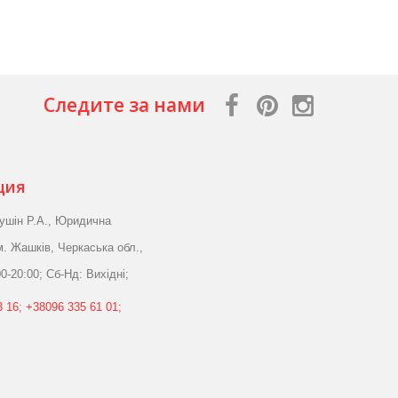
Следите за нами
ция
ушін Р.А., Юридична
м. Жашків, Черкаська обл.,
0-20:00; Сб-Нд: Вихідні;
 16; +38096 335 61 01;