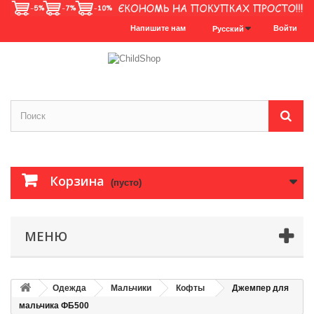
Напишите нам
Войти
Русский
Корзина
(пусто)
МЕНЮ
Одежда
Мальчики
Кофты
Джемпер для
мальчика ФБ500