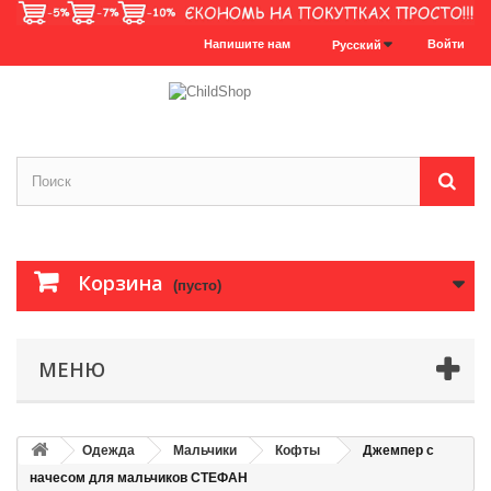
Напишите нам
Войти
Русский
Корзина
(пусто)
МЕНЮ
Одежда
Мальчики
Кофты
Джемпер с
начесом для мальчиков СТЕФАН