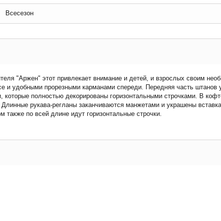
Всесезон
теля "Аржен" этот привлекает внимание и детей, и взрослых своим нео
ясе и удобными прорезными карманами спереди. Передняя часть штанов 
 которые полностью декорированы горизонтальными строчками. В кофт
я. Длинные рукава-регланы заканчиваются манжетами и украшены вставк
ом также по всей длине идут горизонтальные строчки.