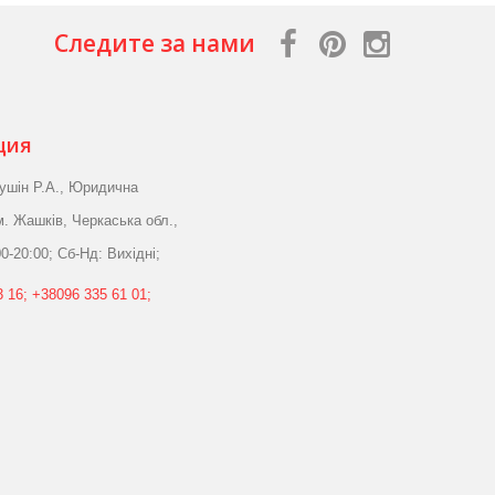
Следите за нами
ция
ушін Р.А., Юридична
м. Жашків, Черкаська обл.,
0-20:00; Сб-Нд: Вихідні;
 16; +38096 335 61 01;