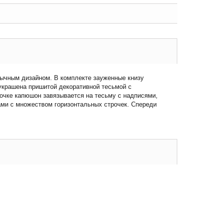
бычным дизайном. В комплекте зауженные книзу
украшена пришитой декоративной тесьмой с
очке капюшон завязывается на тесьму с надписями,
ами с множеством горизонтальных строчек. Спереди