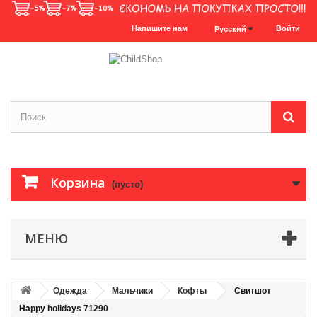
Напишите нам
Войти
Русский
Корзина
(пусто)
МЕНЮ
Одежда
Мальчики
Кофты
Свитшот
Happy holidays 71290