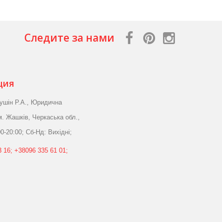
Следите за нами
ция
ушін Р.А., Юридична
м. Жашків, Черкаська обл.,
0-20:00; Сб-Нд: Вихідні;
 16; +38096 335 61 01;