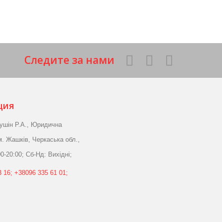
Следите за нами
ция
ушін Р.А., Юридична
м. Жашків, Черкаська обл.,
0-20:00; Сб-Нд: Вихідні;
 16; +38096 335 61 01;