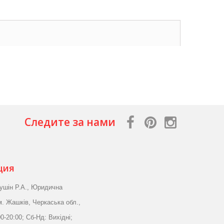
Следите за нами
ция
ушін Р.А., Юридична
м. Жашків, Черкаська обл.,
0-20:00; Сб-Нд: Вихідні;