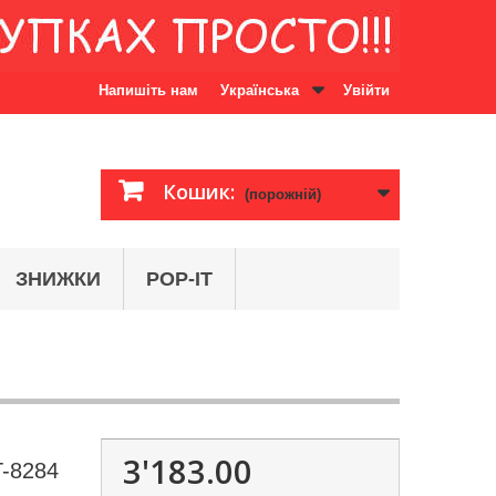
Напишіть нам
Українська
Увійти
Кошик:
(порожній)
ЗНИЖКИ
POP-IT
3'183.00
T-8284