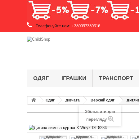
Телефонуйте нам:
+380997330316
ОДЯГ
ІГРАШКИ
ТРАНСПОРТ
Одяг
Дівчата
Верхній одяг
Дитяча
Збільшити для
перегляду