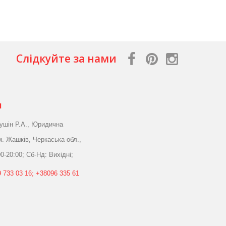
Слідкуйте за нами
я
ушін Р.А., Юридична
м. Жашків, Черкаська обл.,
0-20:00; Сб-Нд: Вихідні;
 733 03 16; +38096 335 61