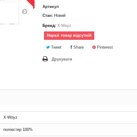
Артикул
Стан:
Новий
Бренд:
X-Woyz
Наразі товар відсутній
Tweet
Share
Pinterest
Друкувати
X-Woyz
поліестер 100%