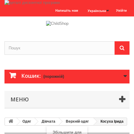
Напишіть нам
Увійти
Українська
Кошик:
(порожній)
МЕНЮ
Одяг
Дівчата
Верхній одяг
Косуха Ірида
Збільшити для