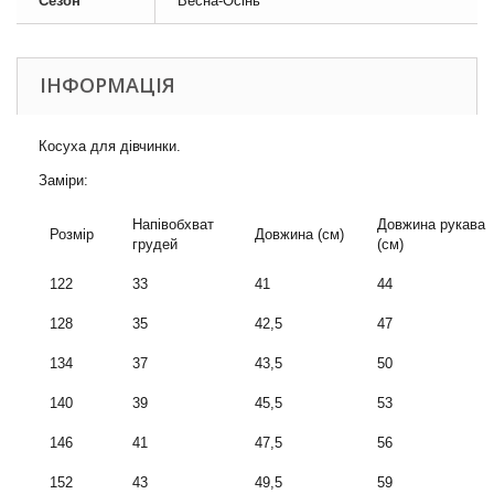
Сезон
Весна-Осінь
ІНФОРМАЦІЯ
Косуха для дівчинки.
Заміри:
Напівобхват
Довжина рукава
Розмір
Довжина (см)
грудей
(см)
122
33
41
44
128
35
42,5
47
134
37
43,5
50
140
39
45,5
53
146
41
47,5
56
152
43
49,5
59