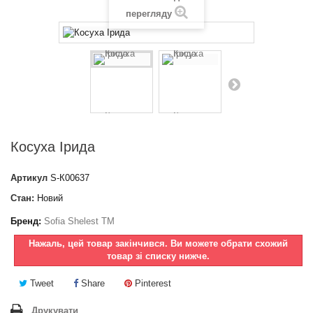
перегляду
Косуха Ірида
Артикул
S-К00637
Стан:
Новий
Бренд:
Sofia Shelest TM
Нажаль, цей товар закінчився. Ви можете обрати схожий
товар зі списку нижче.
Tweet
Share
Pinterest
Друкувати