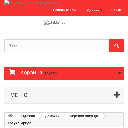
Напишите нам
Войти
Русский
Корзина
(пусто)
МЕНЮ
Одежда
Девочки
Верхняя одежда
Косуха Ирида